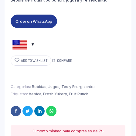
Bebida de frutas tipo punch, jugosa y refrescante.
Order on WhatsApp
ADD TO WISHLIST
COMPARE
Categorías:
Bebidas
,
Jugos, Tés y Energizantes
Etiquetas:
bebida
,
Fresh Yukery
,
Fruit Punch
El monto mínimo para compras es de 7$