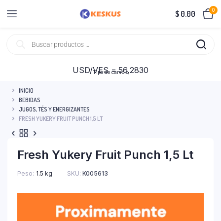
0
$
0.00
USD/VES = 56,2830
Tipo de cambio
INICIO
BEBIDAS
JUGOS, TÉS Y ENERGIZANTES
FRESH YUKERY FRUIT PUNCH 1,5 LT
Fresh Yukery Fruit Punch 1,5 Lt
Peso
1.5 kg
SKU:
K005613